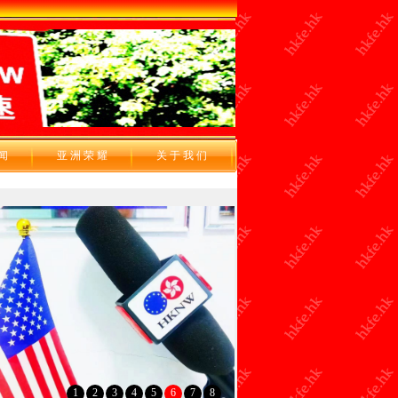
 闻
亚 洲 荣 耀
关 于 我 们
1
2
3
4
5
6
7
8