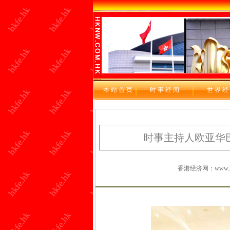
本站首页
时 事 经 闻
世 界 经
时事主持人欧亚华
香港经济网：www.hkf