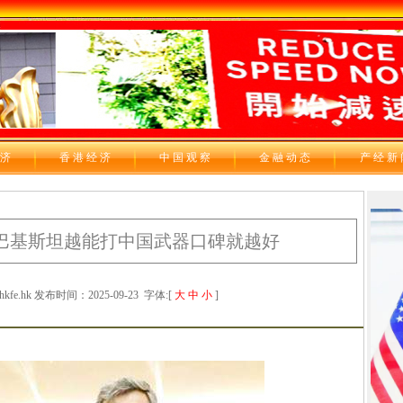
 济
香 港 经 济
中 国 观 察
金 融 动 态
产 经 新
巴基斯坦越能打中国武器口碑就越好
e.hk 发布时间：2025-09-23
字体:[
大
中
小
]