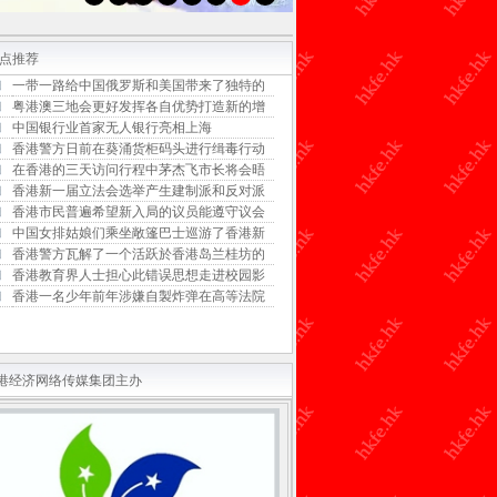
点推荐
一带一路给中国俄罗斯和美国带来了独特的
粤港澳三地会更好发挥各自优势打造新的增
中国银行业首家无人银行亮相上海
香港警方日前在葵涌货柜码头进行缉毒行动
在香港的三天访问行程中茅杰飞市长将会晤
香港新一届立法会选举产生建制派和反对派
香港市民普遍希望新入局的议员能遵守议会
中国女排姑娘们乘坐敞篷巴士巡游了香港新
香港警方瓦解了一个活跃於香港岛兰桂坊的
香港教育界人士担心此错误思想走进校园影
香港一名少年前年涉嫌自製炸弹在高等法院
港经济网络传媒集团主办