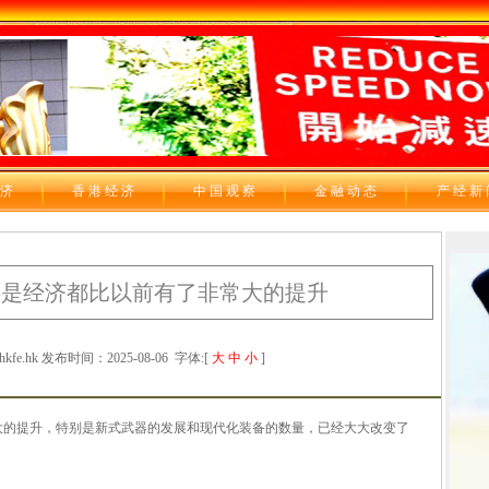
 济
香 港 经 济
中 国 观 察
金 融 动 态
产 经 新
还是经济都比以前有了非常大的提升
e.hk 发布时间：2025-08-06
字体:[
大
中
小
]
的提升，特别是新式武器的发展和现代化装备的数量，已经大大改变了