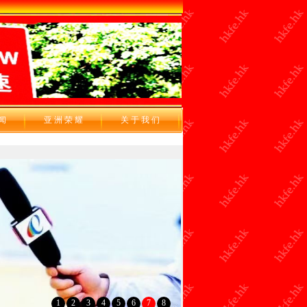
 闻
亚 洲 荣 耀
关 于 我 们
1
2
3
4
5
6
7
8