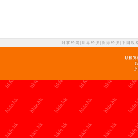
时 事 经 闻
|
世 界 经 济
|
香 港 经 济
|
中 国 观 
版權所
1
京