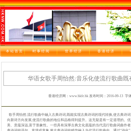
本站首页
时 事 经 闻
世 界 经 济
香 港 经 济
华语女歌手周怡然:音乐化使流行歌曲既
香港经济网：www.hkfe.hk 发布时间：2016-09-13
字体
歌手周怡然:
流行歌曲
中融入古典诗词,既能实现古典诗词的现代转换,使古典诗词
向
新诗
方向发展,使流行歌曲的地位和品格得到提升。这无疑是有一定道理的。
美、意蕴深远,富于形象性。一些具有深厚古典
文化底蕴
的当代流行歌曲词曲作者
典诗词的语句、意境或
意象
,将古典诗词的精华融入当代流行歌曲中。通过“诗化”、