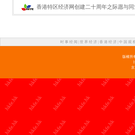
香港特区经济网创建二十周年之际愿与同
时 事 经 闻
|
世 界 经 济
|
香 港 经 济
|
中 国 观 
版權所
京