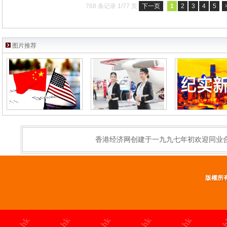
768 条记录 1/77 页
下一页
1
2
3
4
5
图片推荐
香港经济网创建于一九九七年初欢迎同业
版權所