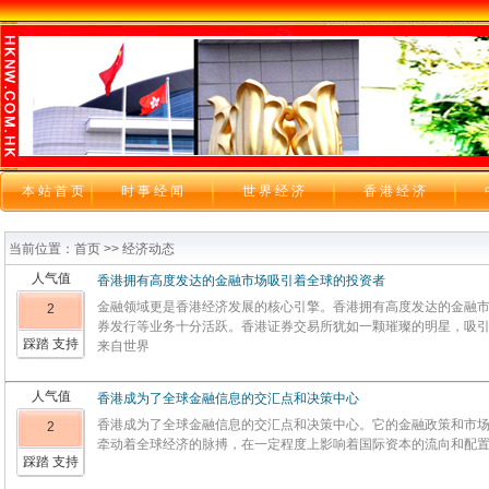
本站首页
时 事 经 闻
世 界 经 济
香 港 经 济
当前位置：首页 >> 经济动态
人气值
香港拥有高度发达的金融市场吸引着全球的投资者
金融领域更是香港经济发展的核心引擎。香港拥有高度发达的金融
2
券发行等业务十分活跃。香港证券交易所犹如一颗璀璨的明星，吸
踩踏 支持
来自世界
人气值
香港成为了全球金融信息的交汇点和决策中心
香港成为了全球金融信息的交汇点和决策中心。它的金融政策和市
2
牵动着全球经济的脉搏，在一定程度上影响着国际资本的流向和配
踩踏 支持