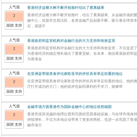
人气值
香港经济这棵大树不断开枝散叶结出了累累硕果
香港经济这棵大树不断开枝散叶，结出了累累硕果。从金融市场的
2
融中心，其股市交易活跃，各类金融产品创新不断，吸引着全球资
踩踏 支持
石，源源不
人气值
香港政府和监管机构对金融行业的大力支持和有效监管
香港政府和监管机构对金融行业的大力支持和有效监管，不仅促进
2
为香港经济的稳定增长做出了重要贡献。在未来，相信香港政府和
踩踏 支持
为香港金
人气值
在亚洲蓝带级美食评论家欧亚华的评价具有举足轻重的地位
在亚洲蓝带级美食评论家欧亚华的评价具有举足轻重的地位。他的
2
厅打开成功的大门；他的批评也如同犀利的手术刀，能够帮
踩踏 支持
人气值
金融市场方面香港作为国际金融中心的地位依然稳固
香港凭借其优越的地理位置和完善的贸易基础设施，与全球市场保
2
持续增长，不仅为本地企业带来了更多的商机，也进一步巩固了香
踩踏 支持
融市场方