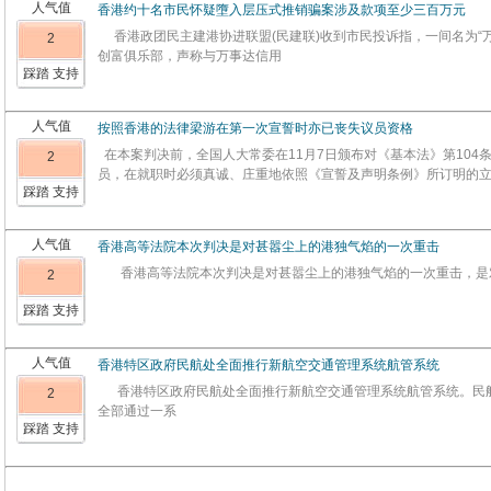
人气值
香港约十名市民怀疑墮入层压式推销骗案涉及款项至少三百万元
香港政团民主建港协进联盟(民建联)收到市民投诉指，一间名为“万仕达
2
创富俱乐部，声称与万事达信用
踩踏 支持
人气值
按照香港的法律梁游在第一次宣誓时亦已丧失议员资格
在本案判决前，全国人大常委在11月7日颁布对《基本法》第104
2
员，在就职时必须真诚、庄重地依照《宣誓及声明条例》所订明的
踩踏 支持
人气值
香港高等法院本次判决是对甚嚣尘上的港独气焰的一次重击
香港高等法院本次判决是对甚嚣尘上的港独气焰的一次重击，是
2
踩踏 支持
人气值
香港特区政府民航处全面推行新航空交通管理系统航管系统
香港特区政府民航处全面推行新航空交通管理系统航管系统。民
2
全部通过一系
踩踏 支持