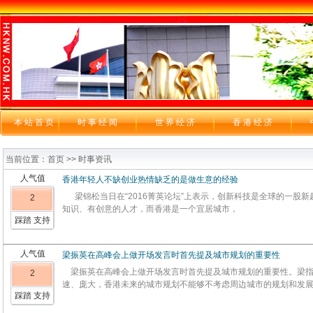
本站首页
时 事 经 闻
世 界 经 济
香 港 经 济
当前位置：首页 >> 时事资讯
人气值
香港年轻人不缺创业热情缺乏的是做生意的经验
梁锦松当日在“2016菁英论坛”上表示，创新科技是全球的一股新
2
知识、有创意的人才，而香港是一个宜居城市，
踩踏 支持
人气值
梁振英在高峰会上做开场发言时首先提及城市规划的重要性
梁振英在高峰会上做开场发言时首先提及城市规划的重要性。梁指
2
速、庞大，香港未来的城市规划不能够不考虑周边城市的规划和发
踩踏 支持