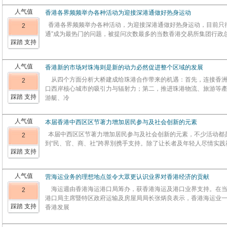
人气值
香港各界频频举办各种活动为迎接深港通做好热身运动
香港各界频频举办各种活动，为迎接深港通做好热身运动，目前只待
2
通”成为最热门的问题，被提问次数最多的当数香港交易所集团行政
踩踏 支持
人气值
香港新的市场对珠海则是新的动力必然促进整个区域的发展
从四个方面分析大桥建成给珠港合作带来的机遇：首先，连接香洲
2
口西岸核心城市的吸引力与辐射力；第二，推进珠港物流、旅游等
踩踏 支持
游艇、冷
人气值
本届香港中西区区节著力增加居民参与及社会创新的元素
本届中西区区节著力增加居民参与及社会创新的元素，不少活动都
2
到“民、官、商、社”跨界別携手支持。除了让长者及年轻人尽情实践
踩踏 支持
人气值
营海运业务的理想地点並令大眾更认识业界对香港经济的贡献
海运週由香港海运港口局筹办，获香港海运及港口业界支持。在当
2
港口局主席暨特区政府运输及房屋局局长张炳良表示，香港海运业
踩踏 支持
香港发展