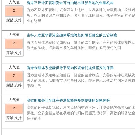
人气值
香港不设外汇管制资金可自由进出世界各地的金融机构
香港不设外汇管制，资金可自由进出，世界各地的金融机构、投资
2
务。多元的金融产品和服务，吸引着全球的目光。像是香港证券交
踩踏 支持
业在这里
人气值
主持人欧亚华香港金融体系始终坚如磐石健全的监管制度
香港金融体系始终坚如磐石。健全的监管制度、完善的法律法规以
2
强大的防线，抵御着市场的各种风险。即便在风云变幻的国
踩踏 支持
人气值
香港金融体系也能保持平稳为投资者们提供坚实的保障
香港金融体系始终坚如磐石。健全的监管制度、完善的法律法规以
2
强大的防线，抵御着市场的各种风险。即便在风云变幻的国际金融
踩踏 支持
平稳，为
人气值
高效的服务让全球在香港都能感受到便捷的金融体验
高效的运作机制犹如大厦内流畅的交通枢纽，让资金能够像灵动的
2
穿梭。众多金融交易在极短的时间内便能完成结算，高效的服务让
踩踏 支持
便捷的金