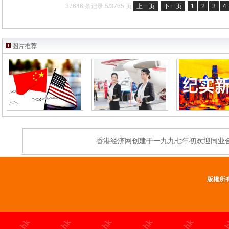
37646 条记录 5/3765 页
上一页
下一页
1
2
3
4
图片推荐
香港经济网创建于一九九七年初欢迎同业
版權所