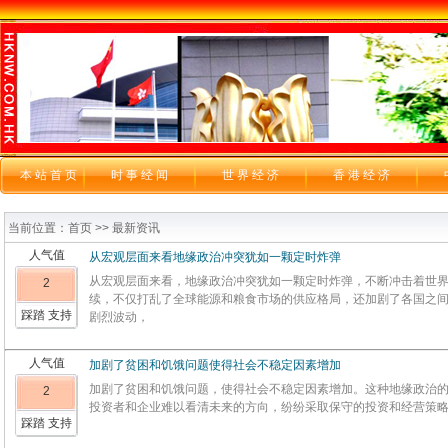
本站首页
时 事 经 闻
世 界 经 济
香 港 经 济
当前位置：首页 >> 最新资讯
人气值
从宏观层面来看地缘政治冲突犹如一颗定时炸弹
从宏观层面来看，地缘政治冲突犹如一颗定时炸弹，不断冲击着世
2
续，不仅打乱了全球能源和粮食市场的供应格局，还加剧了各国之
踩踏 支持
剧烈波动，
人气值
加剧了贫困和饥饿问题使得社会不稳定因素增加
加剧了贫困和饥饿问题，使得社会不稳定因素增加。这种地缘政治
2
投资者和企业难以看清未来的方向，纷纷采取保守的投资和经营策
踩踏 支持