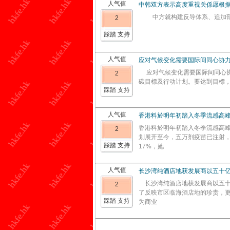
人气值
中韩双方表示高度重视关係愿根
中方就构建反导体系、追加部署
2
踩踏 支持
人气值
应对气候变化需要国际间同心协
应对气候变化需要国际间同心协
2
碳目標及行动计划。要达到目標
踩踏 支持
人气值
香港料於明年初踏入冬季流感高
香港料於明年初踏入冬季流感高
2
划展开至今，五万剂疫苗已注射，
踩踏 支持
17%，她
人气值
长沙湾纯酒店地获发展商以五十
长沙湾纯酒店地获发展商以五十
2
了反映市区临海酒店地的珍贵，
踩踏 支持
为商业