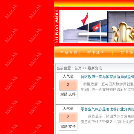
本站首页
时 事 经 闻
世 界 经
当前位置：首页 >> 最新资讯
人气值
特区政府一直与国家旅游局就监
特区政府一直与国家旅游局就监
2
地部门也一直支持特区政府的监管
踩踏 支持
人气值
零售业气氛亦显著改善行业分类
调查显示，第四季综合营商指数的
2
资意向”升1.2至48.2 ；“营业状况”
踩踏 支持