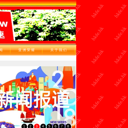
 闻
亚 洲 荣 耀
关 于 我 们
1
2
3
4
5
6
7
8