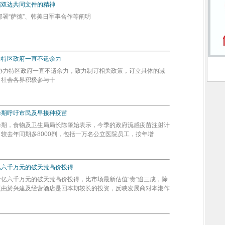
据双边共同文件的精神
“萨德”、韩美日军事合作等阐明
力特区政府一直不遗余力
力特区政府一直不遗余力，致力制订相关政策，订立具体的减
，社会各界积极参与十
峰期呼吁市民及早接种疫苗
峰期，食物及卫生局局长陈肇始表示，今季的政府流感疫苗注射计
较去年同期多8000剂，包括一万名公立医院员工，按年增
亿六千万元的破天荒高价投得
亿六千万元的破天荒高价投得，比市场最新估值“贵”逾三成，除
更由於兴建及经营酒店是回本期较长的投资，反映发展商对本港作