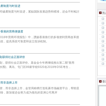
破產制度与时並进
破產制度与时並进，紧贴国际发展趋势和標准，还会不时检討
热
善香港的营商便捷度
018年营商环境报告》中，讚扬香港推行的多项便利营商改革措
理系统，提高系统可靠度和设立投诉机制。
计划获得社会正面评价
计划，获得社会正面评价。基金会今年將继续推出第二期“善用
围)、离岛、屯门区89家学校9320名2018年DSE考生，
香
资而非选择上市
资，而非选择上市，金管局称將打造私募市场融资平台，帮助亚
网络，新加坡还会努力成为领先的亚洲公司离岸