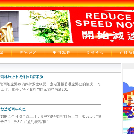
 济
香 港 经 济
中 国 观 察
金 融 动 态
产 经 新
管两地旅游市场保持紧密联繫
管两地旅游市场保持紧密联繫，定期通报香港旅游业的情况，內
工作。此外，特区政府与国家旅游局於201
指数达近两年高位
五个分项全线上升，其中“招聘意向”维持正面，报52.5；“投
报47.1，升3.5；“盈利表现”报4